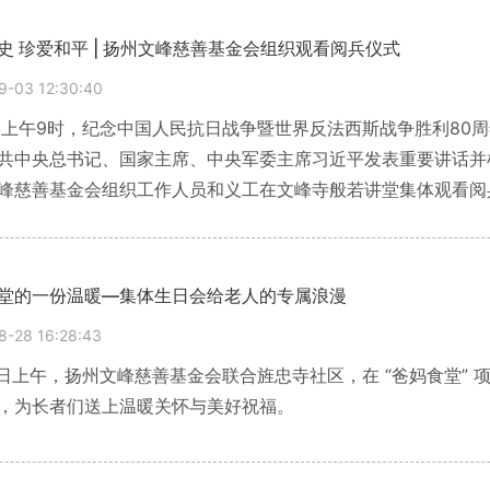
史 珍爱和平 | 扬州文峰慈善基金会组织观看阅兵仪式
9-03 12:30:40
日上午9时，纪念中国人民抗日战争暨世界反法西斯战争胜利80
中央总书记、国家主席、中央军委主席习近平发表重要讲话并检阅部队。 在这庄
峰慈善基金会组织工作人员和义工在文峰寺般若讲堂集体观看阅
意义的盛况。与此同时，在基金会的“爸妈食堂"项目点，义工们
看阅兵直
堂的一份温暖—集体生日会给老人的专属浪漫
8-28 16:28:43
8日上午，扬州文峰慈善基金会联合旌忠寺社区，在 “爸妈食堂”
，为长者们送上温暖关怀与美好祝福。