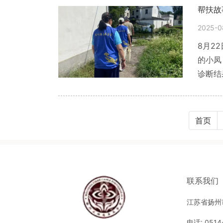
帮扶故
2025-0
8月2
的小凤
诊断结
早已掏
的重担
首页
联系我们
江苏省扬州
电话: 0514