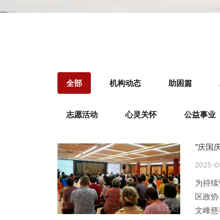
全部
机构动态
助困篇
志愿活动
心灵关怀
公益事业
“庆国
2025-0
为持续
区政协
文峰慈