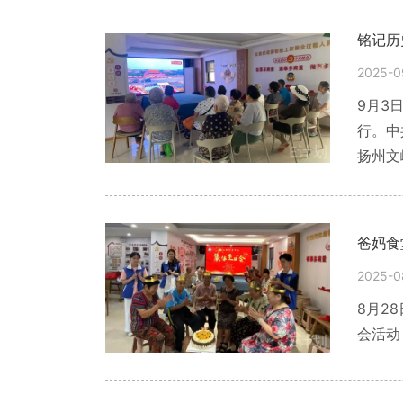
铭记历
2025-0
9月3
行。中共
扬州文
大历史
电视观
爸妈食
2025-0
8月2
会活动