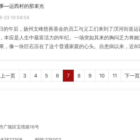
事—运西村的那束光
8-23 10:04:04
2日的午后，扬州文峰慈善基金的员工与义工们来到了汊河街道运
，本应是人生中最富活力的年纪。一场突如其来的胸闷乏力将她
果，像一块巨石压在了这个普通家庭的心头。自患病以来，近8
空了家中的积蓄，让这个本不富裕的家庭陷入了 “看病难” 的
。8月22日的
上一页
3
4
5
6
7
8
9
10
11
下一页
市广陵区宝塔路16号
-87822308
邮编:225002