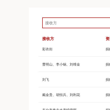
接收方
资
彩衣街
捐
曹明山、李小锅、刘维金
捐
刘飞
捐
戴金贵、胡恒兵、刘利花
捐
东台市鑫垚水产经营部
捐