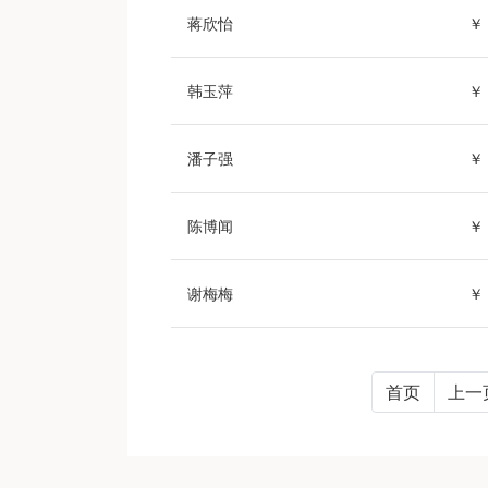
蒋欣怡
￥ 
韩玉萍
￥ 
潘子强
￥ 
陈博闻
￥ 
谢梅梅
￥ 
首页
上一