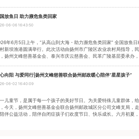
观影活动，淬炼了党员的党性修养，夯实了初心使命。扬州文峰慈
献的
国放鱼日 助力濒危鱼类回家
26-06-06 16:43:50
026年6月5日上午，“从高山到大海・助力濒危鱼类回家” 全国放
村新坝渔港圆满举行。此次活动由扬州市广陵区农业农村局指导，
，扬州文峰慈善基金会、泰兴市庆云慈善会、民革广陵基层委承办
共放流长吻鮠40260尾，胭脂鱼6115尾。本次活动旨在促进长江
心向阳 与爱同行|扬州文峰慈善联合扬州邮政暖心陪伴“星星孩子”
26-06-02 16:40:09
一儿童节，是属于每一个孩子的美好节日。为关爱特殊儿童群体，
，今天，扬州文峰慈善基金会联合扬州邮政城区分公司文峰支局，
陪伴公益活动，陪伴自闭症孩子们欢度节日、快乐成长。六月初夏
作人员一同来到孩子们身边，放下忙碌、静心陪伴，用耐心与温柔贴
气氛温