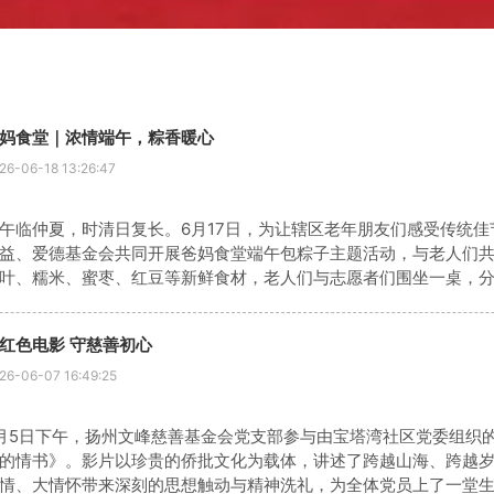
妈食堂｜浓情端午，粽香暖心
26-06-18 13:26:47
午临仲夏，时清日复长。6月17日，为让辖区老年朋友们感受传统
益、爱德基金会共同开展爸妈食堂端午包粽子主题活动，与老人们
叶、糯米、蜜枣、红豆等新鲜食材，老人们与志愿者们围坐一桌，
料、捆棉线，一双双布满岁月痕迹的巧手翻飞，不一会儿饱满圆润
习
红色电影 守慈善初心
26-06-07 16:49:25
月5日下午，扬州文峰慈善基金会党支部参与由宝塔湾社区党委组织
的情书》。影片以珍贵的侨批文化为载体，讲述了跨越山海、跨越
情、大情怀带来深刻的思想触动与精神洗礼，为全体党员上了一堂