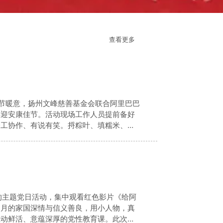
查看更多
佳节暖意，扬州文峰慈善基金会联合阿里巴巴
共迎安康佳节。活动现场工作人员提前备好
分工协作、有说有笑。捋粽叶、填糯米、放
的粽子便堆满桌面。大家闲话家常，分享端
的主题党日活动，集中观看红色影片《给阿
岁月的家国深情与信义善良，用小人物，真
生动鲜活、意蕴深厚的党性教育课。此次红