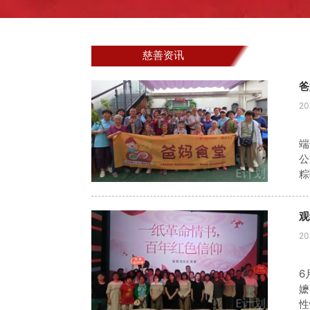
慈善资讯
爸
20
端
公
粽
馅
午
观
20
6
嬷
性