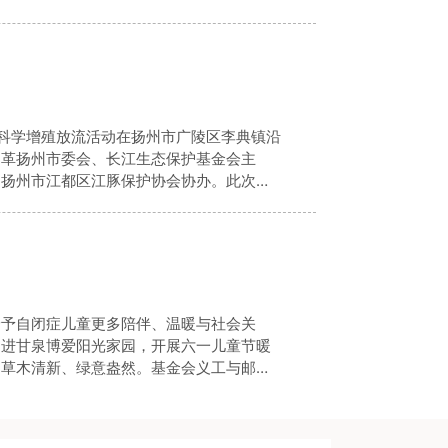
善基金会党支部将汲取侨胞爱国向善、无私
鱼日科学增殖放流活动在扬州市广陵区李典镇沿
民革扬州市委会、长江生态保护基金会主
，扬州市江都区江豚保护协会协办。此次活
流域生物多样性的恢复，同时提高公
给予自闭症儿童更多陪伴、温暖与社会关
走进甘泉博爱阳光家园，开展六一儿童节暖
，草木清新、绿意盎然。基金会义工与邮政
近这群纯粹善良的“星星的孩子”。活动现