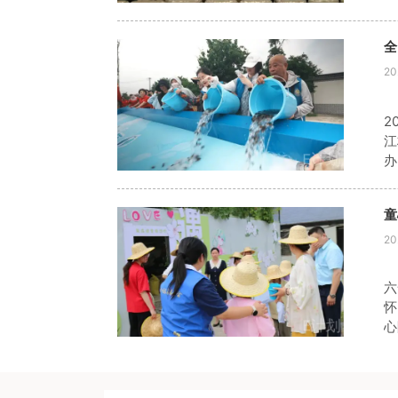
色
奉
全
20
2
江
办
动
童
20
六
怀
心
工
场