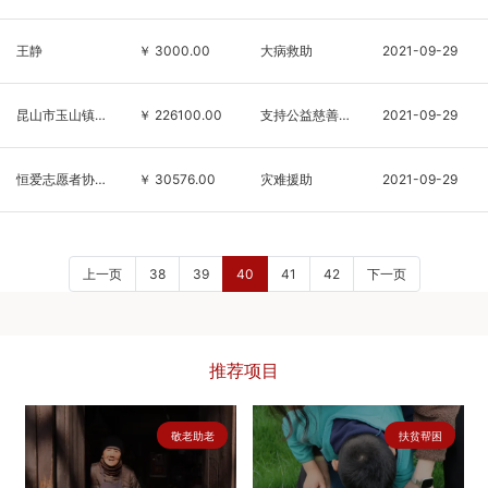
王静
￥ 3000.00
大病救助
2021-09-29
昆山市玉山镇玉泉水产良种场
￥ 226100.00
支持公益慈善事业发展
2021-09-29
恒爱志愿者协会
￥ 30576.00
灾难援助
2021-09-29
上一页
38
39
40
41
42
下一页
推荐项目
敬老助老
扶贫帮困