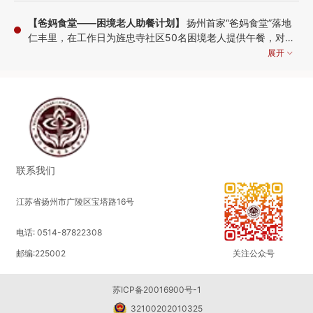
【爸妈食堂——困境老人助餐计划】
扬州首家“爸妈食堂”落地
仁丰里，在工作日为旌忠寺社区50名困境老人提供午餐，对于
行动不便的老人，志愿者还将上门送餐，以此改善老人生活质
展开
量，缓解他们做饭难、吃饭难的问题。
2021-11-24 09:03:58
【乡村儿童营养餐计划】
改善青海化隆县农村学生营养状况，
为化隆县100名困境学子提供在校期间每天一顿的营养爱心
餐，以改善孩子们的膳食营养，增强身体素质，促进健康成
展开
长。
联系我们
2021-09-01 16:05:11
江苏省扬州市广陵区宝塔路16号
【抗击疫情·守护家乡】
扬州突发新冠疫情，我会联合苏州弘化
电话: 0514-87822308
社慈善基金会、无锡祥符慈善基金会、常州天宁禅寺慈善基金
会、无锡暨阳圆融慈善基金会、无锡灵山慈善基金会、扬州恒
展开
邮编:225002
关注公众号
爱志愿者协会等社会组织及全国多位爱心人士向扬州各单位捐
2021-08-01 15:57:49
赠防疫物资、食品、生活物资，凝心聚力·共抗疫情
苏ICP备20016900号-1
32100202010325