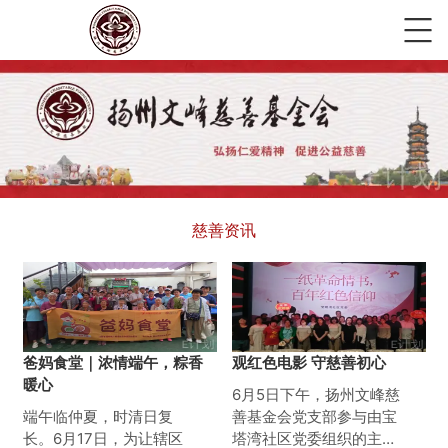
慈善资讯
爸妈食堂｜浓情端午，粽香
观红色电影 守慈善初心
暖心
6月5日下午，扬州文峰慈
端午临仲夏，时清日复
善基金会党支部参与由宝
长。6月17日，为让辖区
塔湾社区党委组织的主题