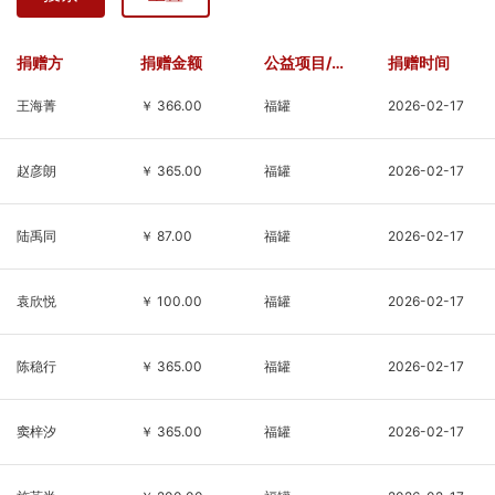
民革广陵基层委承办，扬
成长。六月初夏，草木清
州市江都区江豚保护协会
新、绿意盎然。基金会义
协办。此次活动共放流长
工与邮政工作人员一同来
捐赠方
捐赠金额
公益项目/基金
捐赠时间
吻鮠40260尾，胭脂鱼
到孩子们身边，放下忙
王海菁
￥ 366.00
福罐
2026-02-17
6115尾。本次活动旨在促
碌、静心陪伴，用耐心与
进长江流域生物多样性的
温柔贴近这群纯粹善良
恢复，同时提高公
的“星星的孩子”。活动现
赵彦朗
￥ 365.00
福罐
2026-02-17
场气氛温
陆禹同
￥ 87.00
福罐
2026-02-17
袁欣悦
￥ 100.00
福罐
2026-02-17
陈稳行
￥ 365.00
福罐
2026-02-17
窦梓汐
￥ 365.00
福罐
2026-02-17