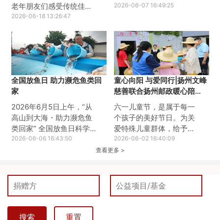
老年朋友们感受传统佳节
党日活动，集中观看红色
2026-06-07 16:49:25
暖意，扬州文峰慈善基金
2026-06-18 13:26:47
影片《给阿嬷的情书》。
会联合阿里巴巴公益、爱
影片以珍贵的侨批文化为
德基金会共同开展爸妈食
载体，讲述了跨越山海、
堂端午包粽子主题活动，
跨越岁月的家国深情与信
与老人们共迎安康佳节。
义善良，用小人物，真性
活动现场工作人员提前备
情、大情怀带来深刻的思
全国放鱼日 助力濒危鱼类回
童心向阳 与爱同行|扬州文峰
好粽叶、糯米、蜜枣、红
想触动与精神洗礼，为全
家
慈善联合扬州邮政暖心陪
豆等新鲜食材，老人们与
体党员上了一堂生动鲜
伴“星星孩子”
志愿者们围坐一桌，分工
活、意蕴深厚的党性教育
2026年6月5日上午，“从
六一儿童节，是属于每一
协作、有说有笑。捋粽
课。此次红色观影活动，
高山到大海・助力濒危鱼
个孩子的美好节日。为关
叶、填糯米、放馅料、捆
淬炼了党员的党性修养，
类回家” 全国放鱼日科学
爱特殊儿童群体，给予自
棉线，一双双布满岁月痕
夯实了初心使命。扬州文
增殖放流活动在扬州市广
2026-06-06 16:43:50
闭症儿童更多陪伴、温暖
2026-06-02 16:40:09
迹的巧手翻飞，不一会儿
峰慈善基金会党支部将汲
陵区李典镇沿江村新坝渔
与社会关怀，今天，扬州
查看更多 >
饱满圆润的粽子便堆满桌
取侨胞爱国向善、无私奉
港圆满举行。此次活动由
文峰慈善基金会联合扬州
面。大家闲话家常，分享
献的
扬州市广陵区农业农村局
邮政城区分公司文峰支
端午习
指导，民革扬州市委会、
局，走进甘泉博爱阳光家
长江生态保护基金会主
园，开展六一儿童节暖心
办，扬州文峰慈善基金
陪伴公益活动，陪伴自闭
会、泰兴市庆云慈善会、
症孩子们欢度节日、快乐
搜索
重置