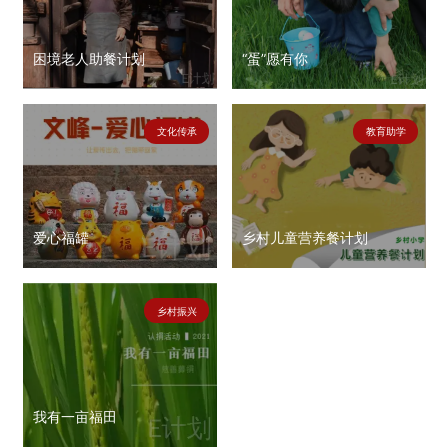
困境老人助餐计划
“蛋”愿有你
文化传承
教育助学
爱心福罐
乡村儿童营养餐计划
乡村振兴
我有一亩福田