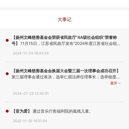
大事记
【扬州文峰慈善基金会荣获省民政厅“4A级社会组织”荣誉称
号】
11月15日，江苏省民政厅发布“2024年度江苏省社会组织
评估等级通告”，且于12月4日向我会颁发了社会组织等级评估
2024-12-04 16:33:53
证书和社会组织等级评估奖牌，扬州文峰慈善基金会正式被授
予“4A级社会组织”荣誉称号！
【扬州文峰慈善基金会换届大会暨三届一次理事会成功召开】
第三届理事会通过表决，选举仁观法师任理事长；选举能度法
师任副理事长；选举肖楠女士任副理事长兼秘书长；选举贾占
展开
仿为第二届监事会主席。同时礼请张秉铎先生、能修法师、徐
2024-07-23 13:30:51
丽玲女士为第三届理事会名誉理事长；礼请徐永斌先生、传智
法师、赵长虹女士、郭祝山先生为基金会顾问，张一军先生为
法律顾问；礼请心旺法师、广厚法师、吴月琴为第三届理事会
【音为爱】
通过音乐疗愈福利院的孤残儿童。
名誉理事。
2022-11-20 16:51:34